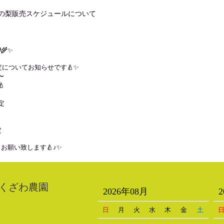
度の梨販売スケジュールについて
🌾✨
定についてお知らせです🍐✨
〜

定
定
お願い致します🍐♪✨
くざわ農園
2026年08月
日
月
火
水
木
金
土