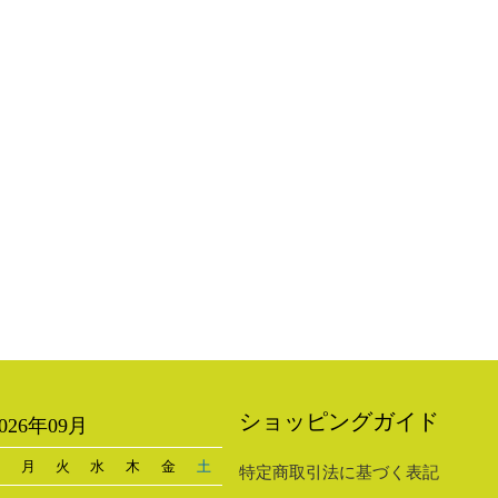
ショッピングガイド
2026年09月
日
月
火
水
木
金
土
特定商取引法に基づく表記