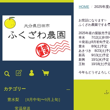
HOME
2025年
お世話になります✨
ふくざわ農園です🍐🧑‍
2025年産の梨販売予
幸水 7/12(土)9:00
※発送は8月初旬予定
豊水 8/9(土)予定
あきづき 8/23(土)予
新高 9/13(土)予定
新興 10/1(水)予定
王秋 10/18(土)予
今年もどうぞよろしく
カテゴリー
ふ
豊水梨 ［8月中旬〜9月上旬］
常温発送